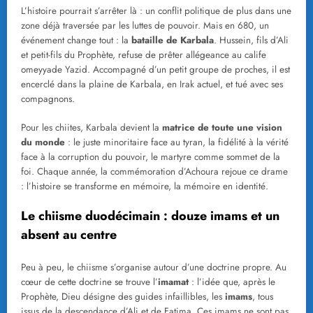
L’histoire pourrait s’arrêter là : un conflit politique de plus dans une
zone déjà traversée par les luttes de pouvoir. Mais en 680, un
événement change tout : la
bataille de Karbala
. Hussein, fils d’Ali
et petit-fils du Prophète, refuse de prêter allégeance au calife
omeyyade Yazid. Accompagné d’un petit groupe de proches, il est
encerclé dans la plaine de Karbala, en Irak actuel, et tué avec ses
compagnons.
Pour les chiites, Karbala devient la
matrice de toute une vision
du monde
: le juste minoritaire face au tyran, la fidélité à la vérité
face à la corruption du pouvoir, le martyre comme sommet de la
foi. Chaque année, la commémoration d’Achoura rejoue ce drame
: l’histoire se transforme en mémoire, la mémoire en identité.
Le chiisme duodécimain : douze imams et un
absent au centre
Peu à peu, le chiisme s’organise autour d’une doctrine propre. Au
cœur de cette doctrine se trouve l’
imamat
: l’idée que, après le
Prophète, Dieu désigne des guides infaillibles, les
imams
, tous
issus de la descendance d’Ali et de Fatima. Ces imams ne sont pas