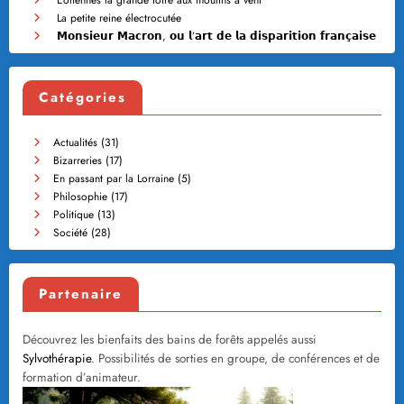
Eoliennes la grande foire aux moulins à vent
La petite reine électrocutée
𝗠𝗼𝗻𝘀𝗶𝗲𝘂𝗿 𝗠𝗮𝗰𝗿𝗼𝗻, 𝗼𝘂 𝗹’𝗮𝗿𝘁 𝗱𝗲 𝗹𝗮 𝗱𝗶𝘀𝗽𝗮𝗿𝗶𝘁𝗶𝗼𝗻 𝗳𝗿𝗮𝗻𝗰̧𝗮𝗶𝘀𝗲
Catégories
Actualités
(31)
Bizarreries
(17)
En passant par la Lorraine
(5)
Philosophie
(17)
Politique
(13)
Société
(28)
Partenaire
Découvrez les bienfaits des bains de forêts appelés aussi
Sylvothérapie
. Possibilités de sorties en groupe, de conférences et de
formation d’animateur.