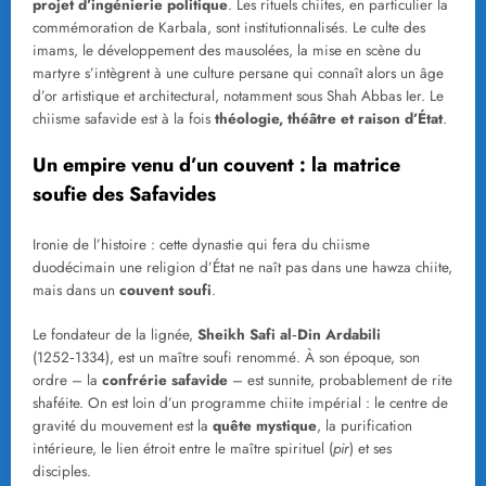
projet d’ingénierie politique
. Les rituels chiites, en particulier la
commémoration de Karbala, sont institutionnalisés. Le culte des
imams, le développement des mausolées, la mise en scène du
martyre s’intègrent à une culture persane qui connaît alors un âge
d’or artistique et architectural, notamment sous Shah Abbas Ier. Le
chiisme safavide est à la fois
théologie, théâtre et raison d’État
.
Un empire venu d’un couvent : la matrice
soufie des Safavides
Ironie de l’histoire : cette dynastie qui fera du chiisme
duodécimain une religion d’État ne naît pas dans une hawza chiite,
mais dans un
couvent soufi
.
Le fondateur de la lignée,
Sheikh Safi al‑Din Ardabili
(1252‑1334), est un maître soufi renommé. À son époque, son
ordre – la
confrérie safavide
– est sunnite, probablement de rite
shaféite. On est loin d’un programme chiite impérial : le centre de
gravité du mouvement est la
quête mystique
, la purification
intérieure, le lien étroit entre le maître spirituel (
pir
) et ses
disciples.