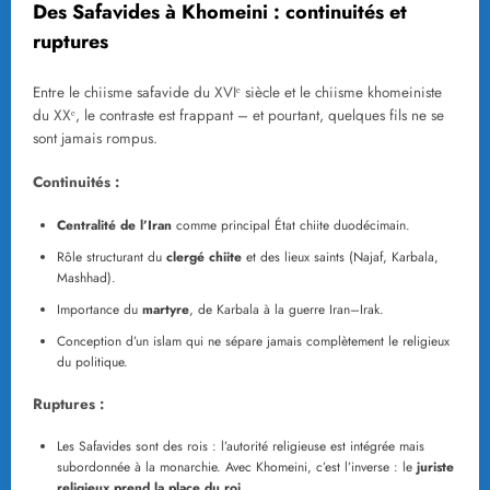
Des Safavides à Khomeini : continuités et
ruptures
Entre le chiisme safavide du XVIᵉ siècle et le chiisme khomeiniste
du XXᵉ, le contraste est frappant – et pourtant, quelques fils ne se
sont jamais rompus.
Continuités :
Centralité de l’Iran
comme principal État chiite duodécimain.
Rôle structurant du
clergé chiite
et des lieux saints (Najaf, Karbala,
Mashhad).
Importance du
martyre
, de Karbala à la guerre Iran–Irak.
Conception d’un islam qui ne sépare jamais complètement le religieux
du politique.
Ruptures :
Les Safavides sont des rois : l’autorité religieuse est intégrée mais
subordonnée à la monarchie. Avec Khomeini, c’est l’inverse : le
juriste
religieux prend la place du roi
.