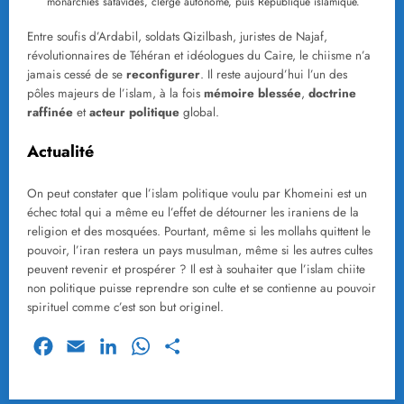
monarchies safavides, clergé autonome, puis République islamique.
Entre soufis d’Ardabil, soldats Qizilbash, juristes de Najaf,
révolutionnaires de Téhéran et idéologues du Caire, le chiisme n’a
jamais cessé de se
reconfigurer
. Il reste aujourd’hui l’un des
pôles majeurs de l’islam, à la fois
mémoire blessée
,
doctrine
raffinée
et
acteur politique
global.
Actualité
On peut constater que l’islam politique voulu par Khomeini est un
échec total qui a même eu l’effet de détourner les iraniens de la
religion et des mosquées. Pourtant, même si les mollahs quittent le
pouvoir, l’iran restera un pays musulman, même si les autres cultes
peuvent revenir et prospérer ? Il est à souhaiter que l’islam chiite
non politique puisse reprendre son culte et se contienne au pouvoir
spirituel comme c’est son but originel.
Facebook
Email
LinkedIn
WhatsApp
Partager