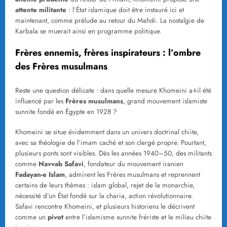
attente militante
: l’État islamique doit être instauré ici et
maintenant, comme prélude au retour du Mahdi. La nostalgie de
Karbala se muerait ainsi en programme politique.
Frères ennemis, frères inspirateurs : l’ombre
des Frères musulmans
Reste une question délicate : dans quelle mesure Khomeini a-t-il été
influencé par les
Frères musulmans
, grand mouvement islamiste
sunnite fondé en Égypte en 1928 ?
Khomeini se situe évidemment dans un univers doctrinal chiite,
avec sa théologie de l’imam caché et son clergé propre. Pourtant,
plusieurs ponts sont visibles. Dès les années 1940–50, des militants
comme
Navvab Safavi
, fondateur du mouvement iranien
Fadayan-e Islam
, admirent les Frères musulmans et reprennent
certains de leurs thèmes : islam global, rejet de la monarchie,
nécessité d’un État fondé sur la charia, action révolutionnaire.
Safavi rencontre Khomeini, et plusieurs historiens le décrivent
comme un
pivot
entre l’islamisme sunnite frériste et le milieu chiite