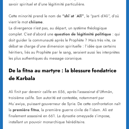
savoir spirituel et d’une légitimité particulière.
Cette minorité prend le nom de
“shîʿat ʿAlî”
, le “parti d’Ali”, d’où
vient le mot
chiisme
.
La divergence n’est pas, au départ, un système théologique
complet. C’est d’abord une
question de légitimité politique
: qui
doit guider la communauté après le Prophète ? Mais très vite, ce
débat se charge d’une dimension spirituelle : l’idée que certains
héritiers, liés au Prophète par le sang, seraient aussi les interprètes
les plus authentiques du message coranique.
De la fitna au martyre : la blessure fondatrice
de Karbala
Ali finit par devenir calife en 656, après l’assassinat d’Uthmân,
troisième calife. Son autorité est contestée, notamment par
Muʿawiya, puissant gouverneur de Syrie. De cette confrontation naît
la
première fitna
, la première guerre civile de l’islam. Ali est
finalement assassiné en 661. La dynastie omeyyade s’impose,
installant un pouvoir monarchique héréditaire.