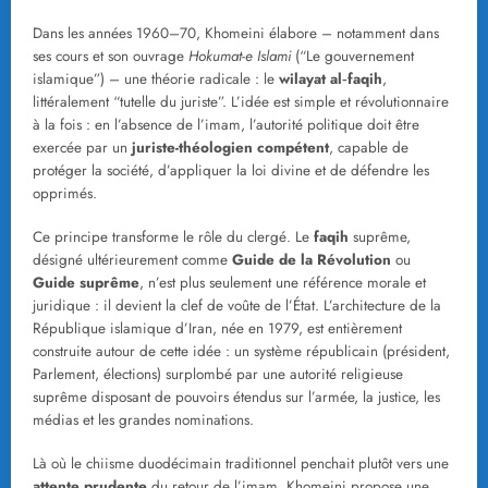
Dans les années 1960–70, Khomeini élabore – notamment dans
ses cours et son ouvrage
Hokumat-e Islami
(“Le gouvernement
islamique”) – une théorie radicale : le
wilayat al‑faqih
,
littéralement “tutelle du juriste”. L’idée est simple et révolutionnaire
à la fois : en l’absence de l’imam, l’autorité politique doit être
exercée par un
juriste-théologien compétent
, capable de
protéger la société, d’appliquer la loi divine et de défendre les
opprimés.
Ce principe transforme le rôle du clergé. Le
faqih
suprême,
désigné ultérieurement comme
Guide de la Révolution
ou
Guide suprême
, n’est plus seulement une référence morale et
juridique : il devient la clef de voûte de l’État. L’architecture de la
République islamique d’Iran, née en 1979, est entièrement
construite autour de cette idée : un système républicain (président,
Parlement, élections) surplombé par une autorité religieuse
suprême disposant de pouvoirs étendus sur l’armée, la justice, les
médias et les grandes nominations.
Là où le chiisme duodécimain traditionnel penchait plutôt vers une
attente prudente
du retour de l’imam, Khomeini propose une