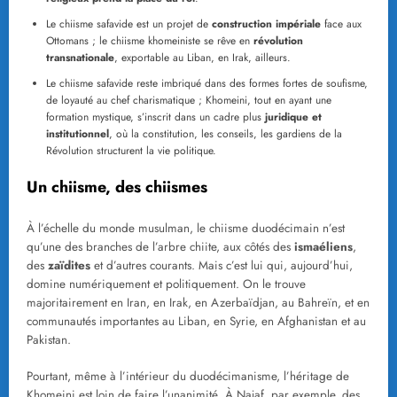
Le chiisme safavide est un projet de
construction impériale
face aux
Ottomans ; le chiisme khomeiniste se rêve en
révolution
transnationale
, exportable au Liban, en Irak, ailleurs.
Le chiisme safavide reste imbriqué dans des formes fortes de soufisme,
de loyauté au chef charismatique ; Khomeini, tout en ayant une
formation mystique, s’inscrit dans un cadre plus
juridique et
institutionnel
, où la constitution, les conseils, les gardiens de la
Révolution structurent la vie politique.
Un chiisme, des chiismes
À l’échelle du monde musulman, le chiisme duodécimain n’est
qu’une des branches de l’arbre chiite, aux côtés des
ismaéliens
,
des
zaïdites
et d’autres courants. Mais c’est lui qui, aujourd’hui,
domine numériquement et politiquement. On le trouve
majoritairement en Iran, en Irak, en Azerbaïdjan, au Bahreïn, et en
communautés importantes au Liban, en Syrie, en Afghanistan et au
Pakistan.
Pourtant, même à l’intérieur du duodécimanisme, l’héritage de
Khomeini est loin de faire l’unanimité. À Najaf, par exemple, des