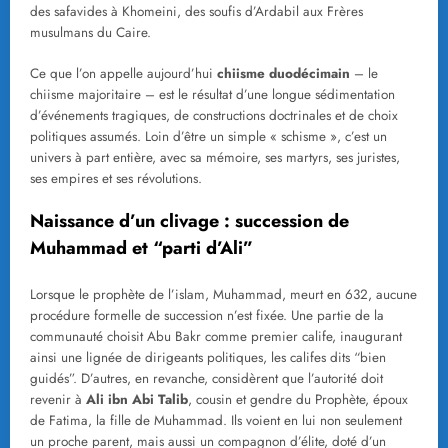
des safavides à Khomeini, des soufis d’Ardabil aux Frères
musulmans du Caire.
Ce que l’on appelle aujourd’hui
chiisme duodécimain
– le
chiisme majoritaire – est le résultat d’une longue sédimentation
d’événements tragiques, de constructions doctrinales et de choix
politiques assumés. Loin d’être un simple « schisme », c’est un
univers à part entière, avec sa mémoire, ses martyrs, ses juristes,
ses empires et ses révolutions.
Naissance d’un clivage : succession de
Muhammad et “parti d’Ali”
Lorsque le prophète de l’islam, Muhammad, meurt en 632, aucune
procédure formelle de succession n’est fixée. Une partie de la
communauté choisit Abu Bakr comme premier calife, inaugurant
ainsi une lignée de dirigeants politiques, les califes dits “bien
guidés”. D’autres, en revanche, considèrent que l’autorité doit
revenir à
Ali ibn Abi Talib
, cousin et gendre du Prophète, époux
de Fatima, la fille de Muhammad. Ils voient en lui non seulement
un proche parent, mais aussi un compagnon d’élite, doté d’un