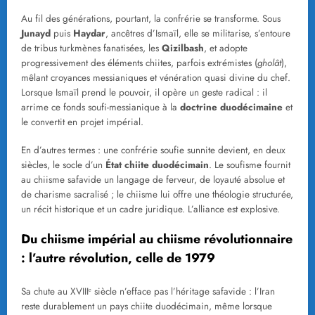
Au fil des générations, pourtant, la confrérie se transforme. Sous
Junayd
puis
Haydar
, ancêtres d’Ismaïl, elle se militarise, s’entoure
de tribus turkmènes fanatisées, les
Qizilbash
, et adopte
progressivement des éléments chiites, parfois extrémistes (
gholât
),
mêlant croyances messianiques et vénération quasi divine du chef.
Lorsque Ismaïl prend le pouvoir, il opère un geste radical : il
arrime ce fonds soufi-messianique à la
doctrine duodécimaine
et
le convertit en projet impérial.
En d’autres termes : une confrérie soufie sunnite devient, en deux
siècles, le socle d’un
État chiite duodécimain
. Le soufisme fournit
au chiisme safavide un langage de ferveur, de loyauté absolue et
de charisme sacralisé ; le chiisme lui offre une théologie structurée,
un récit historique et un cadre juridique. L’alliance est explosive.
Du chiisme impérial au chiisme révolutionnaire
: l’autre révolution, celle de 1979
Sa chute au XVIIIᵉ siècle n’efface pas l’héritage safavide : l’Iran
reste durablement un pays chiite duodécimain, même lorsque