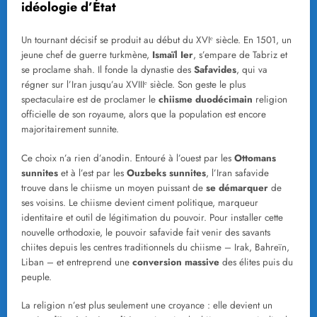
idéologie d’État
Un tournant décisif se produit au début du XVIᵉ siècle. En 1501, un
jeune chef de guerre turkmène,
Ismaïl Ier
, s’empare de Tabriz et
se proclame shah. Il fonde la dynastie des
Safavides
, qui va
régner sur l’Iran jusqu’au XVIIIᵉ siècle. Son geste le plus
spectaculaire est de proclamer le
chiisme duodécimain
religion
officielle de son royaume, alors que la population est encore
majoritairement sunnite.
Ce choix n’a rien d’anodin. Entouré à l’ouest par les
Ottomans
sunnites
et à l’est par les
Ouzbeks sunnites
, l’Iran safavide
trouve dans le chiisme un moyen puissant de
se démarquer
de
ses voisins. Le chiisme devient ciment politique, marqueur
identitaire et outil de légitimation du pouvoir. Pour installer cette
nouvelle orthodoxie, le pouvoir safavide fait venir des savants
chiites depuis les centres traditionnels du chiisme – Irak, Bahreïn,
Liban – et entreprend une
conversion massive
des élites puis du
peuple.
La religion n’est plus seulement une croyance : elle devient un