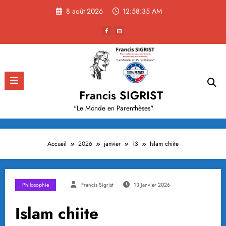
Aller
8 août 2026
12:58:36 AM
au
contenu
Francis SIGRIST
"Le Monde en Parenthèses"
Accueil
2026
janvier
13
Islam chiite
Philosophie
Francis Sigrist
13 Janvier 2026
Islam chiite