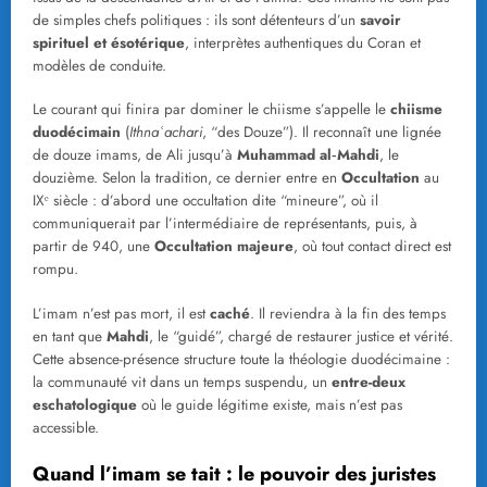
de simples chefs politiques : ils sont détenteurs d’un
savoir
spirituel et ésotérique
, interprètes authentiques du Coran et
modèles de conduite.
Le courant qui finira par dominer le chiisme s’appelle le
chiisme
duodécimain
(
Ithnaʿachari
, “des Douze”). Il reconnaît une lignée
de douze imams, de Ali jusqu’à
Muhammad al‑Mahdi
, le
douzième. Selon la tradition, ce dernier entre en
Occultation
au
IXᵉ siècle : d’abord une occultation dite “mineure”, où il
communiquerait par l’intermédiaire de représentants, puis, à
partir de 940, une
Occultation majeure
, où tout contact direct est
rompu.
L’imam n’est pas mort, il est
caché
. Il reviendra à la fin des temps
en tant que
Mahdi
, le “guidé”, chargé de restaurer justice et vérité.
Cette absence-présence structure toute la théologie duodécimaine :
la communauté vit dans un temps suspendu, un
entre-deux
eschatologique
où le guide légitime existe, mais n’est pas
accessible.
Quand l’imam se tait : le pouvoir des juristes