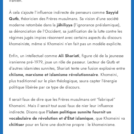
iranien.
À cela s’ajoute l’influence indirecte de penseurs comme
Sayyid
Qutb
, théoricien des Frères musulmans. Sa vision d’une société
moderne retombée dans la
jâhiliyya
(l’ignorance préislamique),
sa dénonciation de l’Occident, sa justification de la lutte contre les
régimes jugés impies résonnent avec certains aspects du discours
khomeiniste, même si Khomeini n’en fait pas un modèle explicite.
Enfin, un intellectuel comme
Ali Shariati
, figure clé de la jeunesse
iranienne pré‑1979, joue un rôle de passeur. Lecteur de Qutb et
d’autres islamistes sunnites, Shariati tente une fusion explosive entre
chiisme, marxisme et islamisme révolutionnaire
. Khomeini,
plus traditionnel sur le plan théologique, saura capter l’énergie
politique libérée par ce type de discours.
Il serait faux de dire que les Frères musulmans ont “fabriqué”
Khomeini. Mais il serait tout aussi faux de nier leur influence
indirecte. Disons que
l’islam politique sunnite fournit un
vocabulaire de révolution et d’État islamique
, que Khomeini va
chiitiser
pour en faire une doctrine propre : le khomeinisme.