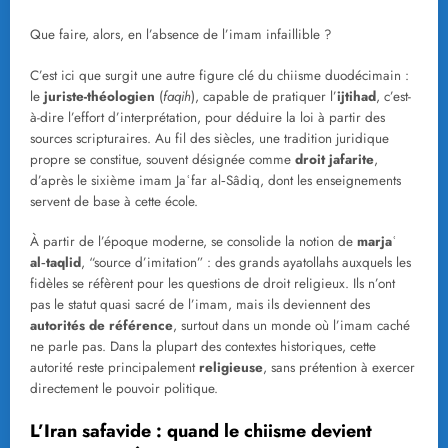
Que faire, alors, en l’absence de l’imam infaillible ?
C’est ici que surgit une autre figure clé du chiisme duodécimain :
le
juriste-théologien
(
faqih
), capable de pratiquer l’
ijtihad
, c’est-
à-dire l’effort d’interprétation, pour déduire la loi à partir des
sources scripturaires. Au fil des siècles, une tradition juridique
propre se constitue, souvent désignée comme
droit jafarite
,
d’après le sixième imam Jaʿfar al‑Sâdiq, dont les enseignements
servent de base à cette école.
À partir de l’époque moderne, se consolide la notion de
marjaʿ
al‑taqlid
, “source d’imitation” : des grands ayatollahs auxquels les
fidèles se réfèrent pour les questions de droit religieux. Ils n’ont
pas le statut quasi sacré de l’imam, mais ils deviennent des
autorités de référence
, surtout dans un monde où l’imam caché
ne parle pas. Dans la plupart des contextes historiques, cette
autorité reste principalement
religieuse
, sans prétention à exercer
directement le pouvoir politique.
L’Iran safavide : quand le chiisme devient