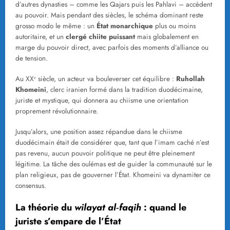
d’autres dynasties – comme les Qajars puis les Pahlavi – accèdent
au pouvoir. Mais pendant des siècles, le schéma dominant reste
grosso modo le même : un
État monarchique
plus ou moins
autoritaire, et un
clergé chiite puissant
mais globalement en
marge du pouvoir direct, avec parfois des moments d’alliance ou
de tension.
Au XXᵉ siècle, un acteur va bouleverser cet équilibre :
Ruhollah
Khomeini
, clerc iranien formé dans la tradition duodécimaine,
juriste et mystique, qui donnera au chiisme une orientation
proprement révolutionnaire.
Jusqu’alors, une position assez répandue dans le chiisme
duodécimain était de considérer que, tant que l’imam caché n’est
pas revenu, aucun pouvoir politique ne peut être pleinement
légitime. La tâche des oulémas est de guider la communauté sur le
plan religieux, pas de gouverner l’État. Khomeini va dynamiter ce
consensus.
La théorie du
wilayat al‑faqih
: quand le
juriste s’empare de l’État