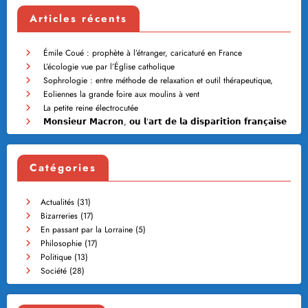
Articles récents
Émile Coué : prophète à l’étranger, caricaturé en France
L’écologie vue par l’Église catholique
Sophrologie : entre méthode de relaxation et outil thérapeutique,
Eoliennes la grande foire aux moulins à vent
La petite reine électrocutée
𝗠𝗼𝗻𝘀𝗶𝗲𝘂𝗿 𝗠𝗮𝗰𝗿𝗼𝗻, 𝗼𝘂 𝗹’𝗮𝗿𝘁 𝗱𝗲 𝗹𝗮 𝗱𝗶𝘀𝗽𝗮𝗿𝗶𝘁𝗶𝗼𝗻 𝗳𝗿𝗮𝗻𝗰̧𝗮𝗶𝘀𝗲
Catégories
Actualités
(31)
Bizarreries
(17)
En passant par la Lorraine
(5)
Philosophie
(17)
Politique
(13)
Société
(28)