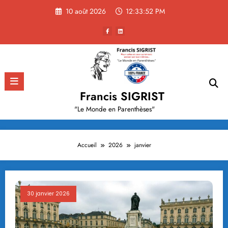
Aller
10 août 2026
12:33:53 PM
au
contenu
Francis SIGRIST
"Le Monde en Parenthèses"
Accueil
2026
janvier
30 janvier 2026