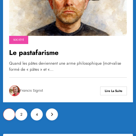
SOCIÉTÉ
Le pastafarisme
Quand les pâtes deviennent une arme philosophique (mot-valise
formé de « pâtes » et «…
Francis Sigrist
Lire La Suite
Pagination
…
1
2
4
des
publications