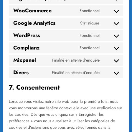
to
WooCommerce
Fonctionnel
service
Consent
pagebuilder-
to
Google Analytics
(various)
Statistiques
service
Consent
woocommerce
to
WordPress
Fonctionnel
service
Consent
google-
to
Complianz
analytics
Fonctionnel
service
Consent
wordpress
to
Mixpanel
Finalité en attente d’enquête
service
Consent
complianz
to
Divers
Finalité en attente d’enquête
service
Consent
mixpanel
to
7. Consentement
service
divers
Lorsque vous visitez notre site web pour la première fois, nous
vous montrerons une fenêtre contextuelle avec une explication sur
les cookies. Dès que vous cliquez sur « Enregistrer les
préférences » vous nous autorisez à utiliser les catégories de
cookies et d’extensions que vous avez sélectionnés dans la