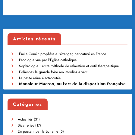
Articles récents
Émile Coué : prophète à l’étranger, caricaturé en France
L’écologie vue par l’Église catholique
Sophrologie : entre méthode de relaxation et outil thérapeutique,
Eoliennes la grande foire aux moulins à vent
La petite reine électrocutée
𝗠𝗼𝗻𝘀𝗶𝗲𝘂𝗿 𝗠𝗮𝗰𝗿𝗼𝗻, 𝗼𝘂 𝗹’𝗮𝗿𝘁 𝗱𝗲 𝗹𝗮 𝗱𝗶𝘀𝗽𝗮𝗿𝗶𝘁𝗶𝗼𝗻 𝗳𝗿𝗮𝗻𝗰̧𝗮𝗶𝘀𝗲
Catégories
Actualités
(31)
Bizarreries
(17)
En passant par la Lorraine
(5)