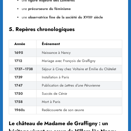
une
figure majeure des Lumières
une
précurseure du féminisme
une
observatrice fine de la société du XVIIIᵉ siècle
5. Repères chronologiques
Année
Événement
1695
Naissance à Nancy
1712
Mariage avec François de Graffigny
1737–1738
Séjour à Cirey chez Voltaire et Émilie du Châtelet
1739
Installation à Paris
1747
Publication de
Lettres d’une Péruvienne
1750
Succès de
Cénie
1758
Mort à Paris
1960s
Redécouverte de son œuvre
Le château de Madame de Graffigny : un