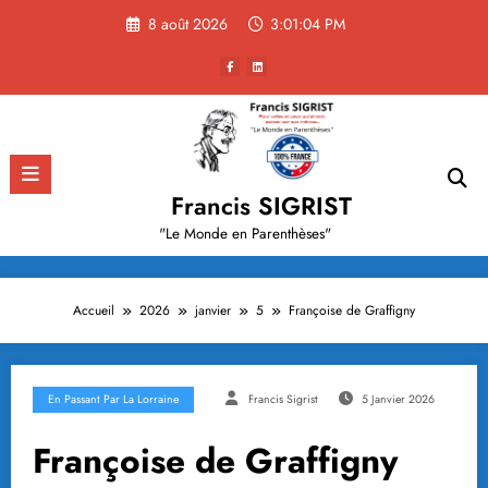
Aller
8 août 2026
3:01:05 PM
au
contenu
Francis SIGRIST
"Le Monde en Parenthèses"
Accueil
2026
janvier
5
Françoise de Graffigny
En Passant Par La Lorraine
Francis Sigrist
5 Janvier 2026
Françoise de Graffigny