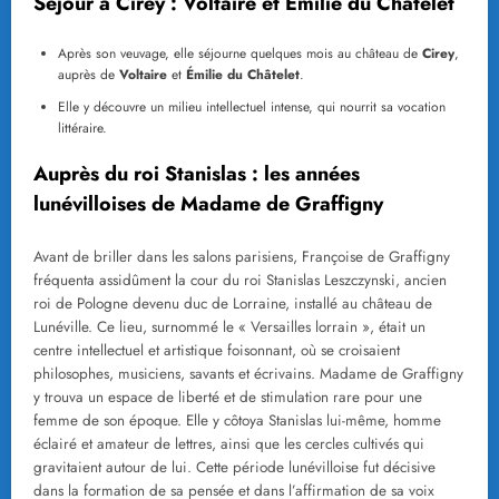
Séjour à Cirey : Voltaire et Émilie du Châtelet
Après son veuvage, elle séjourne quelques mois au château de
Cirey
,
auprès de
Voltaire
et
Émilie du Châtelet
.
Elle y découvre un milieu intellectuel intense, qui nourrit sa vocation
littéraire.
Auprès du roi Stanislas : les années
lunévilloises de Madame de Graffigny
Avant de briller dans les salons parisiens, Françoise de Graffigny
fréquenta assidûment la cour du roi Stanislas Leszczynski, ancien
roi de Pologne devenu duc de Lorraine, installé au château de
Lunéville. Ce lieu, surnommé le « Versailles lorrain », était un
centre intellectuel et artistique foisonnant, où se croisaient
philosophes, musiciens, savants et écrivains. Madame de Graffigny
y trouva un espace de liberté et de stimulation rare pour une
femme de son époque. Elle y côtoya Stanislas lui-même, homme
éclairé et amateur de lettres, ainsi que les cercles cultivés qui
gravitaient autour de lui. Cette période lunévilloise fut décisive
dans la formation de sa pensée et dans l’affirmation de sa voix