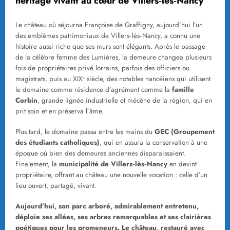
héritage vivant au cœur de Villers‑lès‑Nancy
Le château où séjourna Françoise de Graffigny, aujourd’hui l’un
des emblèmes patrimoniaux de Villers‑lès‑Nancy, a connu une
histoire aussi riche que ses murs sont élégants. Après le passage
de la célèbre femme des Lumières, la demeure changea plusieurs
fois de propriétaires privé lorrains, parfois des officiers ou
magistrats, puis au XIXᵉ siècle, des notables nancéiens qui utilisent
le domaine comme résidence d’agrément comme la
famille
Corbin
, grande lignée industrielle et mécène de la région, qui en
prit soin et en préserva l’âme.
Plus tard, le domaine passa entre les mains du
GEC (Groupement
des étudiants catholiques)
, qui en assura la conservation à une
époque où bien des demeures anciennes disparaissaient.
Finalement, la
municipalité de Villers‑lès‑Nancy
en devint
propriétaire, offrant au château une nouvelle vocation : celle d’un
lieu ouvert, partagé, vivant.
Aujourd’hui, son parc arboré, admirablement entretenu,
déploie ses allées, ses arbres remarquables et ses clairières
poétiques pour les promeneurs. Le château, restauré avec