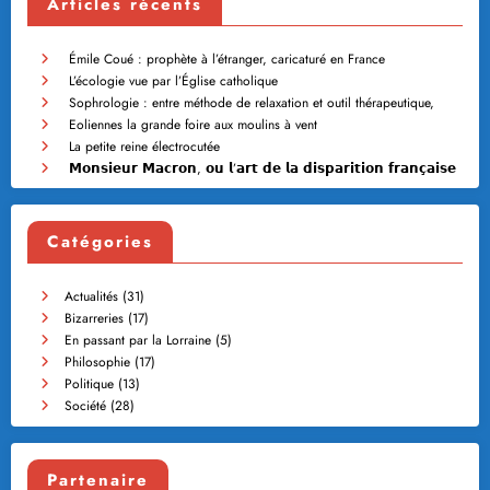
Articles récents
Émile Coué : prophète à l’étranger, caricaturé en France
L’écologie vue par l’Église catholique
Sophrologie : entre méthode de relaxation et outil thérapeutique,
Eoliennes la grande foire aux moulins à vent
La petite reine électrocutée
𝗠𝗼𝗻𝘀𝗶𝗲𝘂𝗿 𝗠𝗮𝗰𝗿𝗼𝗻, 𝗼𝘂 𝗹’𝗮𝗿𝘁 𝗱𝗲 𝗹𝗮 𝗱𝗶𝘀𝗽𝗮𝗿𝗶𝘁𝗶𝗼𝗻 𝗳𝗿𝗮𝗻𝗰̧𝗮𝗶𝘀𝗲
Catégories
Actualités
(31)
Bizarreries
(17)
En passant par la Lorraine
(5)
Philosophie
(17)
Politique
(13)
Société
(28)
Partenaire