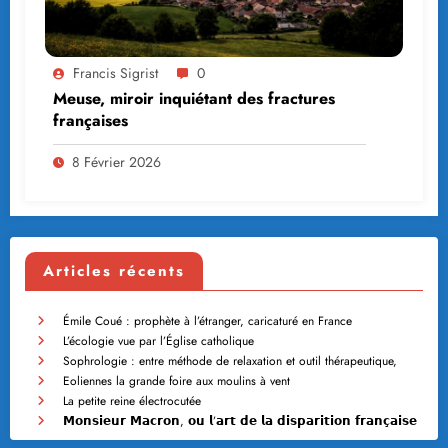
Francis Sigrist
0
Meuse, miroir inquiétant des fractures
françaises
8 Février 2026
Articles récents
Émile Coué : prophète à l’étranger, caricaturé en France
L’écologie vue par l’Église catholique
Sophrologie : entre méthode de relaxation et outil thérapeutique,
Eoliennes la grande foire aux moulins à vent
La petite reine électrocutée
𝗠𝗼𝗻𝘀𝗶𝗲𝘂𝗿 𝗠𝗮𝗰𝗿𝗼𝗻, 𝗼𝘂 𝗹’𝗮𝗿𝘁 𝗱𝗲 𝗹𝗮 𝗱𝗶𝘀𝗽𝗮𝗿𝗶𝘁𝗶𝗼𝗻 𝗳𝗿𝗮𝗻𝗰̧𝗮𝗶𝘀𝗲