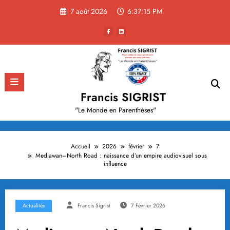
Aller
7 août 2026
6:37:16 PM
au
contenu
Francis SIGRIST
"Le Monde en Parenthèses"
Accueil
2026
février
7
Mediawan–North Road : naissance d’un empire audiovisuel sous
influence
Actualités
Francis Sigrist
7 Février 2026