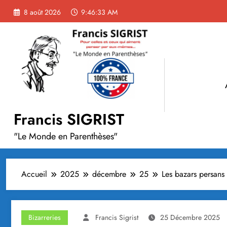
Aller
8 août 2026
9:46:35 AM
au
contenu
Francis SIGRIST
"Le Monde en Parenthèses"
Accueil
2025
décembre
25
Les bazars persans
Bizarreries
Francis Sigrist
25 Décembre 2025