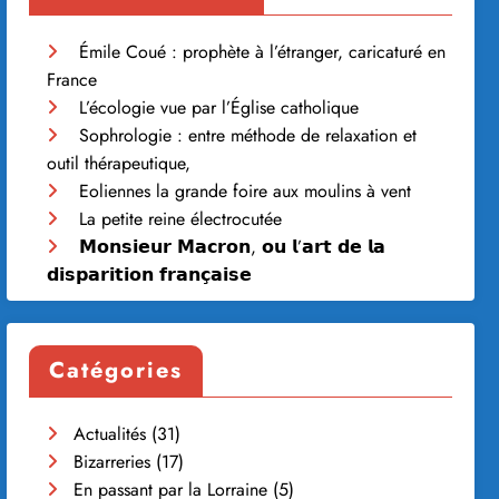
Émile Coué : prophète à l’étranger, caricaturé en
France
L’écologie vue par l’Église catholique
Sophrologie : entre méthode de relaxation et
outil thérapeutique,
Eoliennes la grande foire aux moulins à vent
La petite reine électrocutée
𝗠𝗼𝗻𝘀𝗶𝗲𝘂𝗿 𝗠𝗮𝗰𝗿𝗼𝗻, 𝗼𝘂 𝗹’𝗮𝗿𝘁 𝗱𝗲 𝗹𝗮
𝗱𝗶𝘀𝗽𝗮𝗿𝗶𝘁𝗶𝗼𝗻 𝗳𝗿𝗮𝗻𝗰̧𝗮𝗶𝘀𝗲
Catégories
Actualités
(31)
Bizarreries
(17)
En passant par la Lorraine
(5)