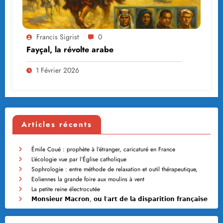
Francis Sigrist
0
Fayçal, la révolte arabe
1 Février 2026
Articles récents
Émile Coué : prophète à l’étranger, caricaturé en France
L’écologie vue par l’Église catholique
Sophrologie : entre méthode de relaxation et outil thérapeutique,
Eoliennes la grande foire aux moulins à vent
La petite reine électrocutée
𝗠𝗼𝗻𝘀𝗶𝗲𝘂𝗿 𝗠𝗮𝗰𝗿𝗼𝗻, 𝗼𝘂 𝗹’𝗮𝗿𝘁 𝗱𝗲 𝗹𝗮 𝗱𝗶𝘀𝗽𝗮𝗿𝗶𝘁𝗶𝗼𝗻 𝗳𝗿𝗮𝗻𝗰̧𝗮𝗶𝘀𝗲