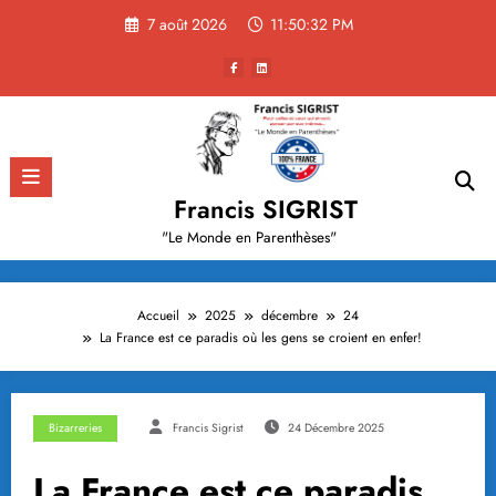
Aller
7 août 2026
11:50:33 PM
au
contenu
Francis SIGRIST
"Le Monde en Parenthèses"
Accueil
2025
décembre
24
La France est ce paradis où les gens se croient en enfer!
Bizarreries
Francis Sigrist
24 Décembre 2025
La France est ce paradis