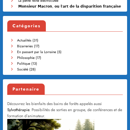
La petite reine électrocutée
𝗠𝗼𝗻𝘀𝗶𝗲𝘂𝗿 𝗠𝗮𝗰𝗿𝗼𝗻, 𝗼𝘂 𝗹’𝗮𝗿𝘁 𝗱𝗲 𝗹𝗮 𝗱𝗶𝘀𝗽𝗮𝗿𝗶𝘁𝗶𝗼𝗻 𝗳𝗿𝗮𝗻𝗰̧𝗮𝗶𝘀𝗲
Catégories
Actualités
(31)
Bizarreries
(17)
En passant par la Lorraine
(5)
Philosophie
(17)
Politique
(13)
Société
(28)
Partenaire
Découvrez les bienfaits des bains de forêts appelés aussi
Sylvothérapie
. Possibilités de sorties en groupe, de conférences et de
formation d’animateur.