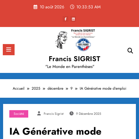
Aller
10 août 2026
10:33:54 AM
au
contenu
Francis SIGRIST
"Le Monde en Parenthèses"
Accueil
2025
décembre
9
IA Générative mode d’emploi
Société
Francis Sigrist
9 Décembre 2025
IA Générative mode