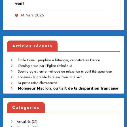
vent
14 Mars 2026
Articles récents
Émile Coué : prophète à l’étranger, caricaturé en France
L’écologie vue par l’Église catholique
Sophrologie : entre méthode de relaxation et outil thérapeutique,
Eoliennes la grande foire aux moulins à vent
La petite reine électrocutée
𝗠𝗼𝗻𝘀𝗶𝗲𝘂𝗿 𝗠𝗮𝗰𝗿𝗼𝗻, 𝗼𝘂 𝗹’𝗮𝗿𝘁 𝗱𝗲 𝗹𝗮 𝗱𝗶𝘀𝗽𝗮𝗿𝗶𝘁𝗶𝗼𝗻 𝗳𝗿𝗮𝗻𝗰̧𝗮𝗶𝘀𝗲
Catégories
Actualités
(31)